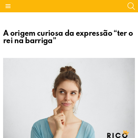
S
Menu
A origem curiosa da expressão “ter o
rei na barriga”