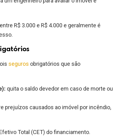
ia um engenheiro para avaliar o imóvel e
 entre R$ 3.000 e R$ 4.000 e geralmente é
esso.
igatórios
dois
seguros
obrigatórios que são
e):
quita o saldo devedor em caso de morte ou
e prejuízos causados ao imóvel por incêndio,
fetivo Total (CET) do financiamento.