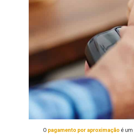
O
pagamento por aproximação
é um 