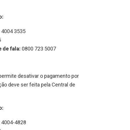
o:
4004 3535
5
 de fala:
0800 723 5007
permite desativar o pagamento por
ção deve ser feita pela Central de
o:
4004-4828